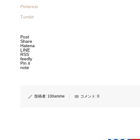
Pinterest
Tumblr
Post
Share
Hatena
LINE
RSS
feedly
Pin it
note
投稿者:
100anime
コメント:
0