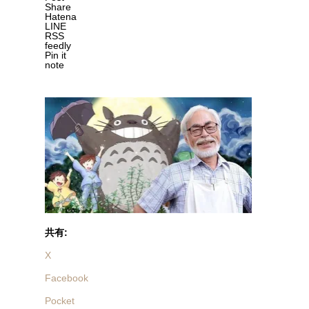
Share
Hatena
LINE
RSS
feedly
Pin it
note
共有:
X
Facebook
Pocket